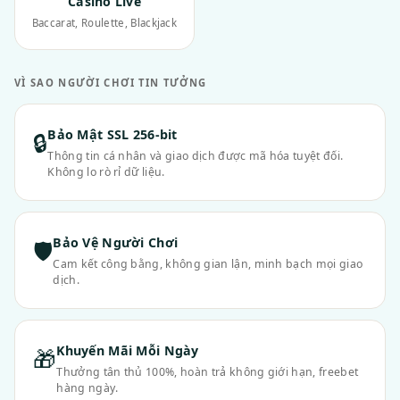
Casino Live
Baccarat, Roulette, Blackjack
VÌ SAO NGƯỜI CHƠI TIN TƯỞNG
Bảo Mật SSL 256-bit
🔒
Thông tin cá nhân và giao dịch được mã hóa tuyệt đối.
Không lo rò rỉ dữ liệu.
Bảo Vệ Người Chơi
🛡
Cam kết công bằng, không gian lận, minh bạch mọi giao
dịch.
Khuyến Mãi Mỗi Ngày
🎁
Thưởng tân thủ 100%, hoàn trả không giới hạn, freebet
hàng ngày.