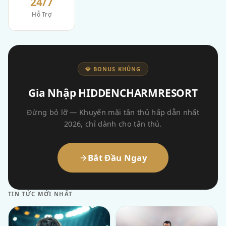
24/7
Hỗ Trợ
💎 BONUS KHỦNG
Gia Nhập HIDDENCHARMRESORT
Đừng bỏ lỡ — Khuyến mãi tân thủ hấp dẫn nhất
2026, chỉ dành cho tân thủ.
Bắt Đầu Ngay
TIN TỨC MỚI NHẤT