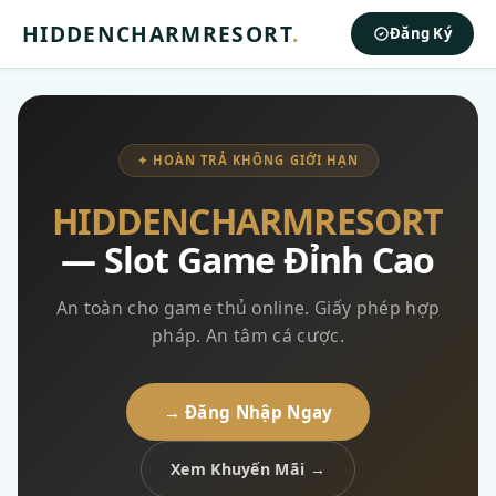
HIDDENCHARMRESORT
.
Đăng Ký
✦ HOÀN TRẢ KHÔNG GIỚI HẠN
HIDDENCHARMRESORT
— Slot Game Đỉnh Cao
An toàn cho game thủ online. Giấy phép hợp
pháp. An tâm cá cược.
→ Đăng Nhập Ngay
Xem Khuyến Mãi →