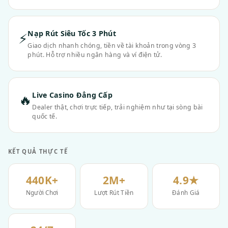
Nạp Rút Siêu Tốc 3 Phút
⚡
Giao dịch nhanh chóng, tiền về tài khoản trong vòng 3
phút. Hỗ trợ nhiều ngân hàng và ví điện tử.
Live Casino Đẳng Cấp
🔥
Dealer thật, chơi trực tiếp, trải nghiệm như tại sòng bài
quốc tế.
KẾT QUẢ THỰC TẾ
440K+
2M+
4.9★
Người Chơi
Lượt Rút Tiền
Đánh Giá