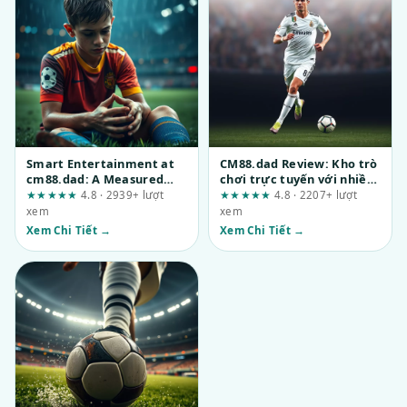
Smart Entertainment at
CM88.dad Review: Kho trò
cm88.dad: A Measured
chơi trực tuyến với nhiều
Look at the Full User
lựa chọn có thực sự đáng
★★★★★
4.8 · 2939+ lượt
★★★★★
4.8 · 2207+ lượt
Experience
để thử?
xem
xem
Xem Chi Tiết →
Xem Chi Tiết →