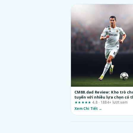
CM88.dad Review: Kho trò ch
tuyến với nhiều lựa chọn có 
đáng để thử?
★★★★★
4.8 · 1884+ lượt xem
Xem Chi Tiết →