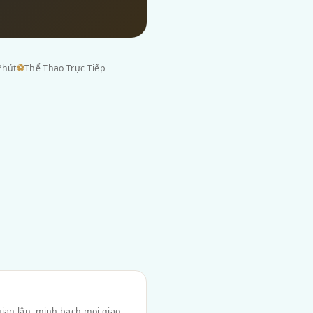
Phút
⚽
Thể Thao Trực Tiếp
ian lận, minh bạch mọi giao