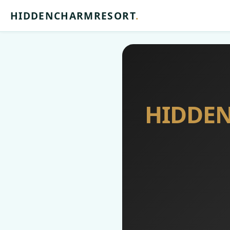
HIDDENCHARMRESORT
.
HIDDE