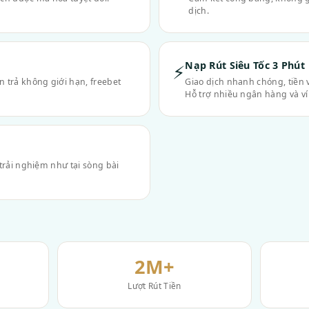
dịch.
Nạp Rút Siêu Tốc 3 Phút
⚡
 trả không giới hạn, freebet
Giao dịch nhanh chóng, tiền 
Hỗ trợ nhiều ngân hàng và ví 
, trải nghiệm như tại sòng bài
2M+
Lượt Rút Tiền