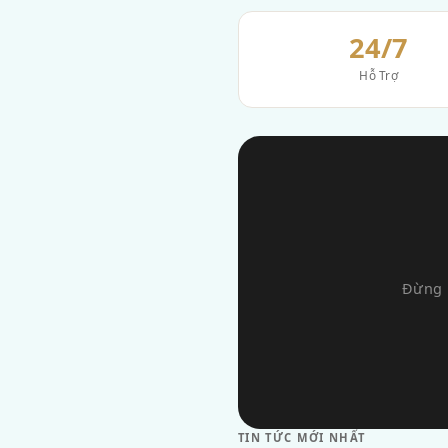
24/7
Hỗ Trợ
Đừng b
TIN TỨC MỚI NHẤT