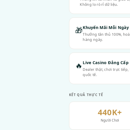
Không lo rò rỉ dữ liệu.
Khuyến Mãi Mỗi Ngày
🎁
Thưởng tân thủ 100%, hoàn
hàng ngày.
Live Casino Đẳng Cấp
🔥
Dealer thật, chơi trực tiếp
quốc tế.
KẾT QUẢ THỰC TẾ
440K+
Người Chơi