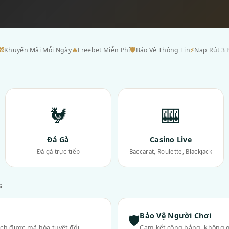
🎁
Khuyến Mãi Mỗi Ngày
🔥
Freebet Miễn Phí
🛡
Bảo Vệ Thông Tin
⚡
Nạp Rút 3 
🐓
🎰
Đá Gà
Casino Live
Đá gà trực tiếp
Baccarat, Roulette, Blackjack
G
Bảo Vệ Người Chơi
🛡
ịch được mã hóa tuyệt đối.
Cam kết công bằng, không g