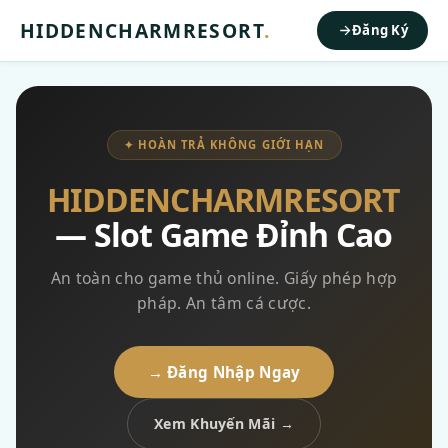
HIDDENCHARMRESORT
.
Đăng Ký
✦ HOÀN TRẢ KHÔNG GIỚI HẠN
HIDDENCHARMRESORT
— Slot Game Đỉnh Cao
An toàn cho game thủ online. Giấy phép hợp
pháp. An tâm cá cược.
→ Đăng Nhập Ngay
Xem Khuyến Mãi →