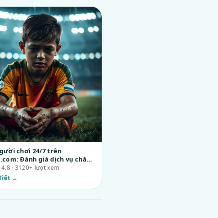
gười chơi 24/7 trên
.com: Đánh giá dịch vụ chăm
h hàng theo hành trình thực
★
4.8 · 3120+ lượt xem
Tiết →