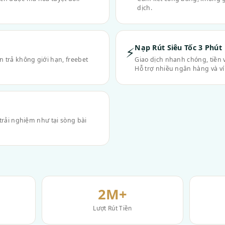
dịch.
Nạp Rút Siêu Tốc 3 Phút
⚡
 trả không giới hạn, freebet
Giao dịch nhanh chóng, tiền 
Hỗ trợ nhiều ngân hàng và ví 
, trải nghiệm như tại sòng bài
2M+
Lượt Rút Tiền