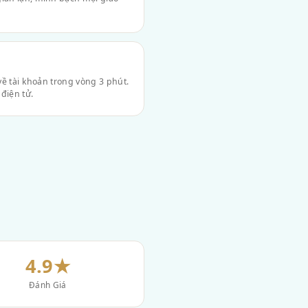
về tài khoản trong vòng 3 phút.
điện tử.
4.9★
Đánh Giá