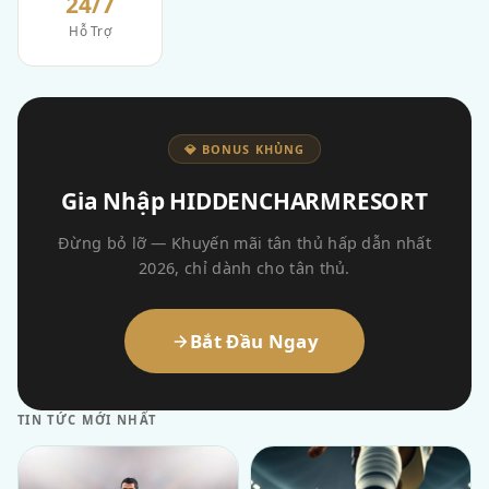
24/7
Hỗ Trợ
💎 BONUS KHỦNG
Gia Nhập HIDDENCHARMRESORT
Đừng bỏ lỡ — Khuyến mãi tân thủ hấp dẫn nhất
2026, chỉ dành cho tân thủ.
Bắt Đầu Ngay
TIN TỨC MỚI NHẤT