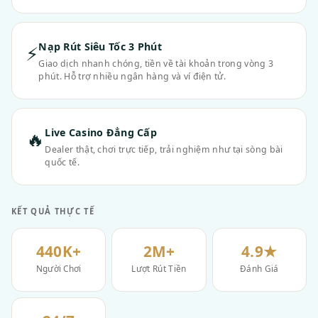
Nạp Rút Siêu Tốc 3 Phút
⚡
Giao dịch nhanh chóng, tiền về tài khoản trong vòng 3
phút. Hỗ trợ nhiều ngân hàng và ví điện tử.
Live Casino Đẳng Cấp
🔥
Dealer thật, chơi trực tiếp, trải nghiệm như tại sòng bài
quốc tế.
KẾT QUẢ THỰC TẾ
440K+
2M+
4.9★
Người Chơi
Lượt Rút Tiền
Đánh Giá