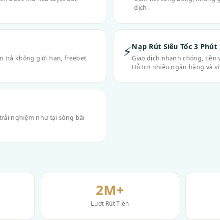
dịch.
Nạp Rút Siêu Tốc 3 Phút
⚡
 trả không giới hạn, freebet
Giao dịch nhanh chóng, tiền 
Hỗ trợ nhiều ngân hàng và ví 
, trải nghiệm như tại sòng bài
2M+
Lượt Rút Tiền