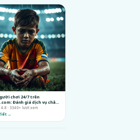
gười chơi 24/7 trên
.com: Đánh giá dịch vụ chăm
h hàng theo hành trình thực
★
4.8 · 3340+ lượt xem
Tiết →