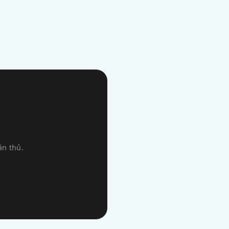
ân thủ.