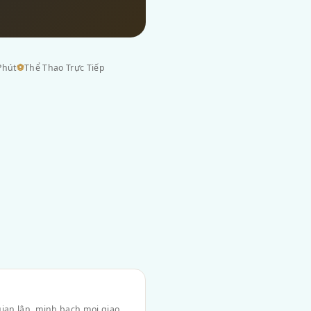
Phút
⚽
Thể Thao Trực Tiếp
ian lận, minh bạch mọi giao