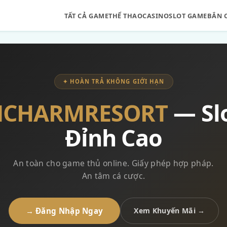
TẤT CẢ GAME
THỂ THAO
CASINO
SLOT GAME
BẮN 
✦ HOÀN TRẢ KHÔNG GIỚI HẠN
NCHARMRESORT
— Sl
Đỉnh Cao
An toàn cho game thủ online. Giấy phép hợp pháp.
An tâm cá cược.
→ Đăng Nhập Ngay
Xem Khuyến Mãi →