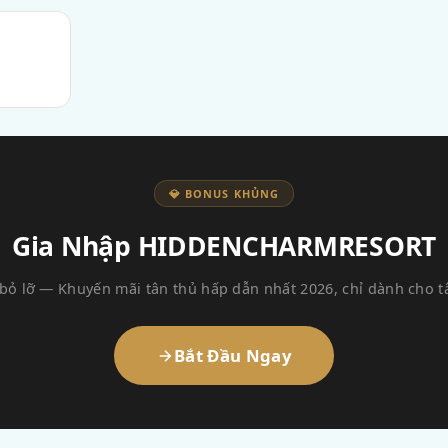
💎 BONUS KHỦNG
Gia Nhập HIDDENCHARMRESORT
ỏ lỡ — Khuyến mãi tân thủ hấp dẫn nhất 2026, chỉ dành cho t
Bắt Đầu Ngay