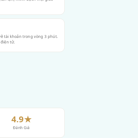
về tài khoản trong vòng 3 phút.
điện tử.
4.9★
Đánh Giá