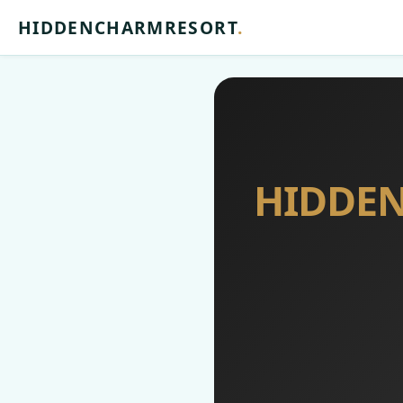
HIDDENCHARMRESORT
.
HIDDE