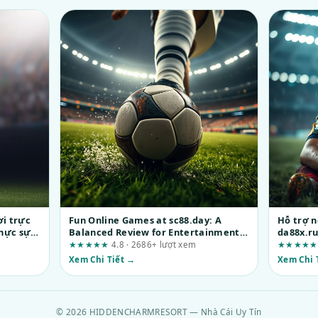
ơi trực
Fun Online Games at sc88.day: A
Hỗ trợ n
thực sự
Balanced Review for Entertainment
da88x.ru
Seekers
sóc khác
★★★★★
4.8 · 2686+ lượt xem
★★★★
tế
Xem Chi Tiết →
Xem Chi 
© 2026 HIDDENCHARMRESORT — Nhà Cái Uy Tín