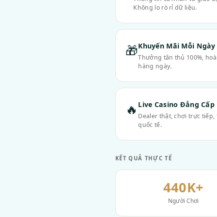
Không lo rò rỉ dữ liệu.
Khuyến Mãi Mỗi Ngày
🎁
Thưởng tân thủ 100%, hoàn
hàng ngày.
Live Casino Đẳng Cấp
🔥
Dealer thật, chơi trực tiếp
quốc tế.
KẾT QUẢ THỰC TẾ
440K+
Người Chơi