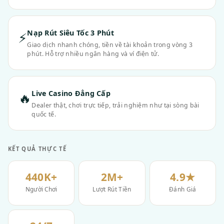
Nạp Rút Siêu Tốc 3 Phút
⚡
Giao dịch nhanh chóng, tiền về tài khoản trong vòng 3
phút. Hỗ trợ nhiều ngân hàng và ví điện tử.
Live Casino Đẳng Cấp
🔥
Dealer thật, chơi trực tiếp, trải nghiệm như tại sòng bài
quốc tế.
KẾT QUẢ THỰC TẾ
440K+
2M+
4.9★
Người Chơi
Lượt Rút Tiền
Đánh Giá