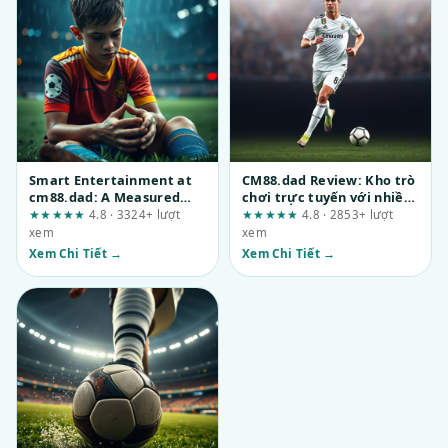
Smart Entertainment at
CM88.dad Review: Kho trò
cm88.dad: A Measured
chơi trực tuyến với nhiều
Look at the Full User
lựa chọn có thực sự đáng
★★★★★
4.8 · 3324+ lượt
★★★★★
4.8 · 2853+ lượt
Experience
để thử?
xem
xem
Xem Chi Tiết →
Xem Chi Tiết →